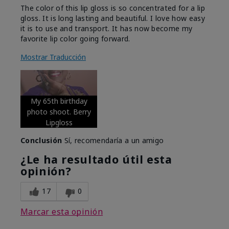
The color of this lip gloss is so concentrated for a lip
gloss. It is long lasting and beautiful. I love how easy
it is to use and transport. It has now become my
favorite lip color going forward.
Mostrar Traducción
My 65th birthday
photo shoot. Berry
Lipgloss
Conclusión
Sí, recomendaría a un amigo
¿Le ha resultado útil esta
opinión?
17
0
Marcar esta opinión