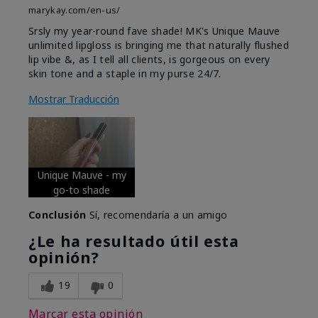
marykay.com/en-us/
Srsly my year-round fave shade! MK's Unique Mauve
unlimited lipgloss is bringing me that naturally flushed
lip vibe &, as I tell all clients, is gorgeous on every
skin tone and a staple in my purse 24/7.
Mostrar Traducción
Unique Mauve - my
go-to shade
Conclusión
Sí, recomendaría a un amigo
¿Le ha resultado útil esta
opinión?
19
0
Marcar esta opinión