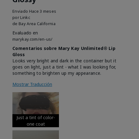
Enviado
Hace 3 meses
por
Linkc
de
Bay Area California
Evaluado en
marykay.com/en-us/
Comentarios sobre Mary Kay Unlimited® Lip
Gloss
Looks very bright and dark in the container but it
goes on light, just a tint - what I was looking for,
something to brighten up my appearance.
Mostrar Traducción
Just a tint of color-
one coat