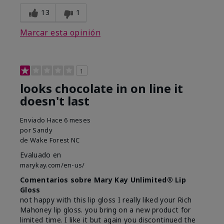
13
1
Marcar esta opinión
1
looks chocolate in on line it
doesn't last
Enviado
Hace 6 meses
por
Sandy
de
Wake Forest NC
Evaluado en
marykay.com/en-us/
Comentarios sobre Mary Kay Unlimited® Lip
Gloss
not happy with this lip gloss I really liked your Rich
Mahoney lip gloss. you bring on a new product for
limited time. I like it but again you discontinued the