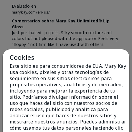
Evaluado en
marykay.com/en-us/
Comentarios sobre Mary Kay Unlimited® Lip
Gloss
Just purchased lip gloss. Silky smooth texture and
colors but not pleased with the applicator. Feels very
"floppy " not firm like I have used with others.
Definitely not firm like samples were.
Cookies
Mostrar Traducción
Este sitio es para consumidores de EUA. Mary Kay
Conclusión
Sí, recomendaría a un amigo
usa cookies, pixeles y otras tecnologías de
seguimiento en sus sitios electrónicos para
¿Le ha resultado útil esta
propósitos operativos, analíticos y de mercadeo,
opinión?
incluyendo para mejorar la experiencia de tu
sitio. Podríamos divulgar información sobre el
8
1
uso que haces del sitio con nuestros socios de
redes sociales, publicidad y analítica para
Marcar esta opinión
analizar el uso que haces de nuestros sitios y
mostrarte nuestros anuncios. Puedes administrar
cómo usamos tus datos personales haciendo clic