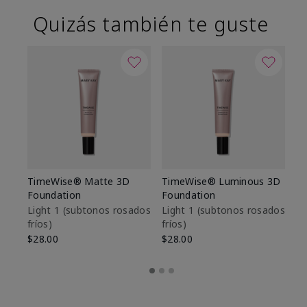
Quizás también te guste
TimeWise® Matte 3D
TimeWise® Luminous 3D
Sk
Foundation
Foundation
De
es
Light 1​ (subtonos rosados
Light 1​ (subtonos rosados
fríos)
fríos)
$9
$28.00
$28.00