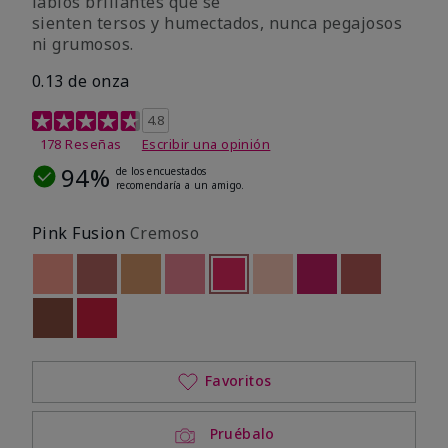
labios brillantes que se
sienten tersos y humectados, nunca pegajosos
ni grumosos.
0.13 de onza
Calificación de clientes de 4,8 de 5
4.8
178 Reseñas
Escribir una opinión
94%
de los encuestados
recomendaría a un amigo.
Pink Fusion
Cremoso
Out of stock
Out of stock
Out of stock
Out of stock
seleccionado
Out of stock
Out of stock
Out of stock
Out of stoc
Out of stock
Out of stock
Favoritos
Pruébalo