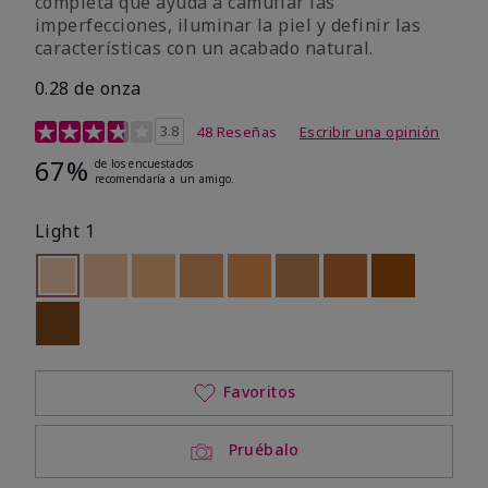
completa que ayuda a camuflar las
imperfecciones, iluminar la piel y definir las
características con un acabado natural.
0.28 de onza
Calificación de clientes de 5 de 5
3.8
48 Reseñas
Escribir una opinión
67%
de los encuestados
recomendaría a un amigo.
Light 1
seleccionado
Out of stock
Out of stock
Out of stock
Out of stock
Out of stock
Out of stock
Out of stock
Out of stoc
Out of stock
Favoritos
Pruébalo