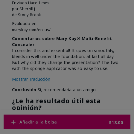
Enviado
Hace 1 mes
por
Sherrill J
de
Stony Brook
Evaluado en
marykay.com/en-us/
Comentarios sobre Mary Kay® Multi-Benefit
Concealer
I consider this and essential! It goes on smoothly,
blends in well under the foundation, at last all day.
But why did they change the presentation? The two
with the sponge applicator was so easy to use.
Mostrar Traducción
Conclusión
Sí, recomendaría a un amigo
¿Le ha resultado útil esta
opinión?
7
0
Añadir a la bolsa
$18.00
Marcar esta opinión