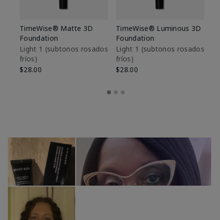
TimeWise® Matte 3D
TimeWise® Luminous 3D
Sk
Foundation
Foundation
De
es
Light 1​ (subtonos rosados
Light 1​ (subtonos rosados
fríos)
fríos)
$9
$28.00
$28.00