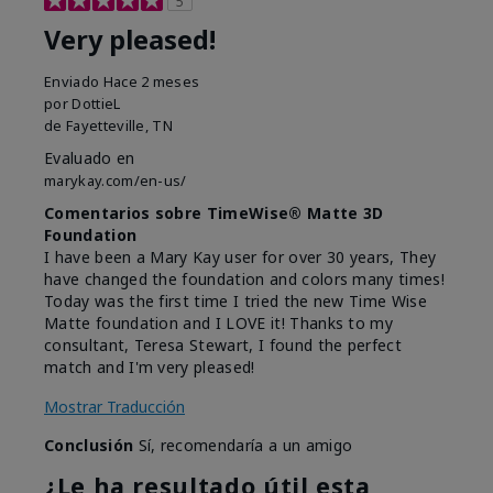
5
Very pleased!
Enviado
Hace 2 meses
por
DottieL
de
Fayetteville, TN
Evaluado en
marykay.com/en-us/
Comentarios sobre TimeWise® Matte 3D
Foundation
I have been a Mary Kay user for over 30 years, They
have changed the foundation and colors many times!
Today was the first time I tried the new Time Wise
Matte foundation and I LOVE it! Thanks to my
consultant, Teresa Stewart, I found the perfect
match and I'm very pleased!
Mostrar Traducción
Conclusión
Sí, recomendaría a un amigo
¿Le ha resultado útil esta