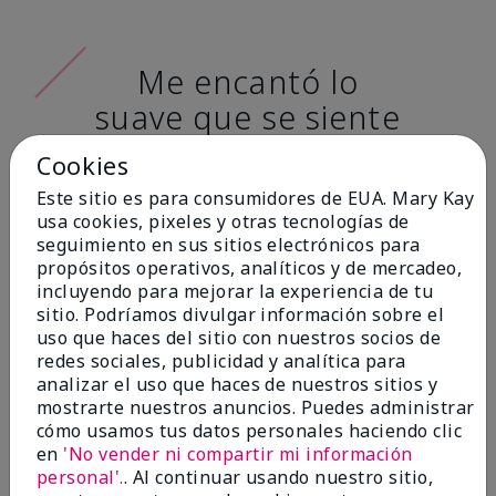
Me encantó lo
suave que se siente
al aplicarla. Tiene
Cookies
un acabado mate
Este sitio es para consumidores de EUA. Mary Kay
muy bonito y no se
usa cookies, pixeles y otras tecnologías de
seguimiento en sus sitios electrónicos para
siente pastosa en la
propósitos operativos, analíticos y de mercadeo,
piel. (tono de piel:
incluyendo para mejorar la experiencia de tu
sitio. Podríamos divulgar información sobre el
claro)
uso que haces del sitio con nuestros socios de
redes sociales, publicidad y analítica para
Ailime A., Tampa, Fla.
analizar el uso que haces de nuestros sitios y
mostrarte nuestros anuncios. Puedes administrar
cómo usamos tus datos personales haciendo clic
en
'No vender ni compartir mi información
personal'.
. Al continuar usando nuestro sitio,