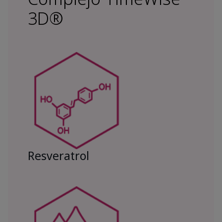
3D®
Resveratrol