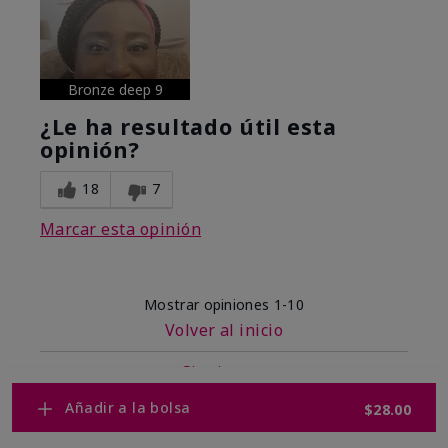
Bronze deep 9
¿Le ha resultado útil esta
opinión?
18
7
Marcar esta opinión
Mostrar opiniones
1-10
Volver al inicio
Siguiente
»
Añadir a la bolsa
$28.00