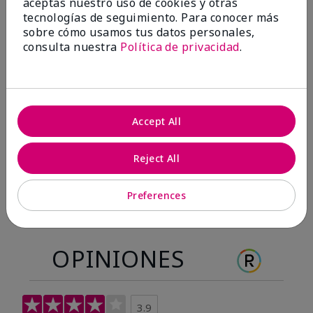
aceptas nuestro uso de cookies y otras
Antes & después
tecnologías de seguimiento. Para conocer más
sobre cómo usamos tus datos personales,
consulta nuestra
Política de privacidad
.
Antes
Después
Antes
Después
Accept All
Reject All
Preferences
OPINIONES
3.9