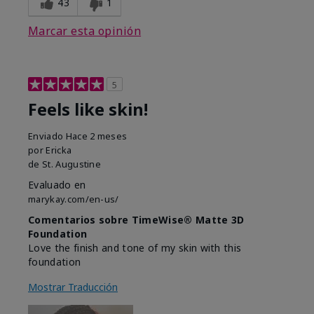
43
1
Marcar esta opinión
5
Feels like skin!
Enviado
Hace 2 meses
por
Ericka
de
St. Augustine
Evaluado en
marykay.com/en-us/
Comentarios sobre TimeWise® Matte 3D
Foundation
Love the finish and tone of my skin with this
foundation
Mostrar Traducción