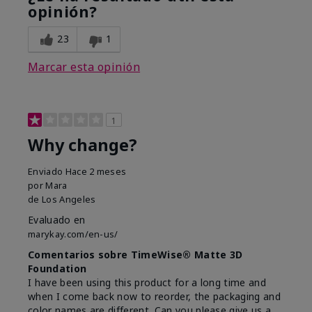
opinión?
23
1
Marcar esta opinión
1
Why change?
Enviado
Hace 2 meses
por
Mara
de
Los Angeles
Evaluado en
marykay.com/en-us/
Comentarios sobre TimeWise® Matte 3D
Foundation
I have been using this product for a long time and
when I come back now to reorder, the packaging and
color names are different. Can you please give us a