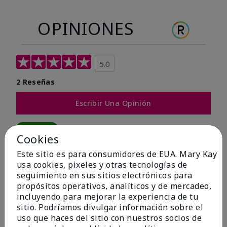
OPINIONES
5.0
2 Reseñas
Escribir Una Opinión
100%
Cookies
de los encuestados recomendaría a un amigo.
Este sitio es para consumidores de EUA. Mary Kay
usa cookies, pixeles y otras tecnologías de
seguimiento en sus sitios electrónicos para
5 estrellas
2
propósitos operativos, analíticos y de mercadeo,
4 estrellas
0
incluyendo para mejorar la experiencia de tu
sitio. Podríamos divulgar información sobre el
3 estrellas
0
uso que haces del sitio con nuestros socios de
2 estrellas
0