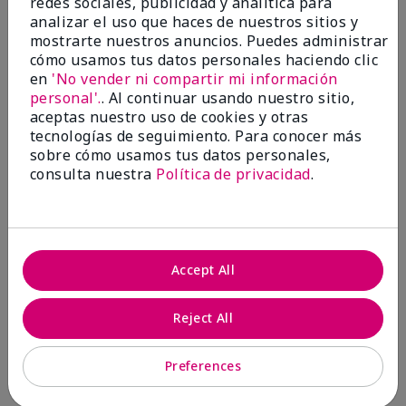
redes sociales, publicidad y analítica para
analizar el uso que haces de nuestros sitios y
1 estrella
0
mostrarte nuestros anuncios. Puedes administrar
cómo usamos tus datos personales haciendo clic
en
'No vender ni compartir mi información
personal'.
. Al continuar usando nuestro sitio,
aceptas nuestro uso de cookies y otras
tecnologías de seguimiento. Para conocer más
sobre cómo usamos tus datos personales,
consulta nuestra
Política de privacidad
.
Evaluado por 2 clientes
5
Accept All
MK completion sponge
Reject All
Enviado
Hace 1 mes
por
Shirley "Girl"
de
Riverside,Ca.
Preferences
Evaluado en