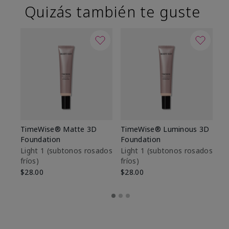
Quizás también te guste
TimeWise® Matte 3D
TimeWise® Luminous 3D
Sk
Foundation
Foundation
De
es
Light 1​ (subtonos rosados
Light 1​ (subtonos rosados
fríos)
fríos)
$9
$28.00
$28.00