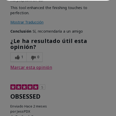
marykay.com/en-us/
This tool enhanced the finishing touches to
perfection.
Mostrar Traducción
Conclusión
Sí, recomendaría a un amigo
¿Le ha resultado útil esta
opinión?
1
0
Marcar esta opinión
5
OBSESSED
Enviado
Hace 2 meses
por
JessPDX