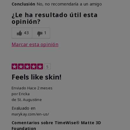
Conclusión
No, no recomendaría a un amigo
¿Le ha resultado útil esta
opinión?
43
1
Marcar esta opinión
5
Feels like skin!
Enviado
Hace 2 meses
por
Ericka
de
St. Augustine
Evaluado en
marykay.com/en-us/
Comentarios sobre TimeWise® Matte 3D
Foundation