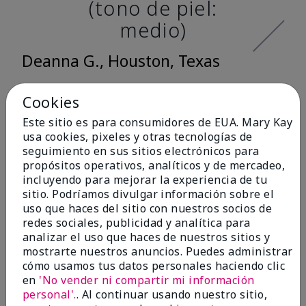
(tono de piel:
medio)
Deanna G., Houston, Texas
Cookies
Me encantó lo
Este sitio es para consumidores de EUA. Mary Kay
usa cookies, pixeles y otras tecnologías de
suave que se siente
seguimiento en sus sitios electrónicos para
al aplicarla. Tiene
propósitos operativos, analíticos y de mercadeo,
incluyendo para mejorar la experiencia de tu
un acabado mate
sitio. Podríamos divulgar información sobre el
muy bonito y no se
uso que haces del sitio con nuestros socios de
redes sociales, publicidad y analítica para
siente pastosa en la
analizar el uso que haces de nuestros sitios y
piel. (tono de piel:
mostrarte nuestros anuncios. Puedes administrar
cómo usamos tus datos personales haciendo clic
claro)
en
'No vender ni compartir mi información
personal'.
. Al continuar usando nuestro sitio,