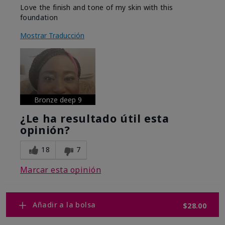
Love the finish and tone of my skin with this
foundation
Mostrar Traducción
Bronze deep 9
¿Le ha resultado útil esta
opinión?
18
7
Marcar esta opinión
Añadir a la bolsa
$28.00
Mostrar opiniones
1-10
Volver al inicio