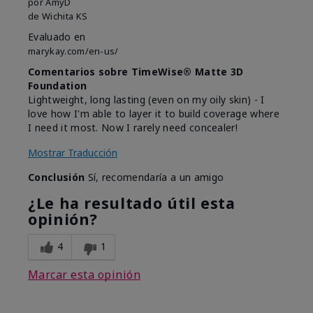
por
AmyD
de
Wichita KS
Evaluado en
marykay.com/en-us/
Comentarios sobre TimeWise® Matte 3D
Foundation
Lightweight, long lasting (even on my oily skin) - I
love how I'm able to layer it to build coverage where
I need it most. Now I rarely need concealer!
Mostrar Traducción
Conclusión
Sí, recomendaría a un amigo
¿Le ha resultado útil esta
opinión?
4
1
Marcar esta opinión