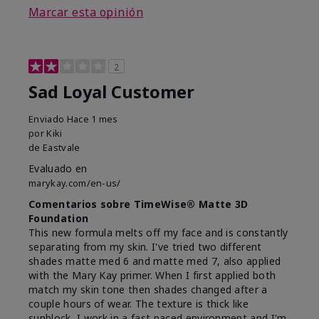
Marcar esta opinión
2
Sad Loyal Customer
Enviado
Hace 1 mes
por
Kiki
de
Eastvale
Evaluado en
marykay.com/en-us/
Comentarios sobre TimeWise® Matte 3D
Foundation
This new formula melts off my face and is constantly
separating from my skin. I've tried two different
shades matte med 6 and matte med 7, also applied
with the Mary Kay primer. When I first applied both
match my skin tone then shades changed after a
couple hours of wear. The texture is thick like
sunblock, I work in a fast paced environment and I'm