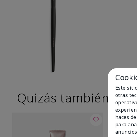
Cooki
Este sit
Quizás también te g
otras te
operativ
experien
haces del
para ana
anuncios