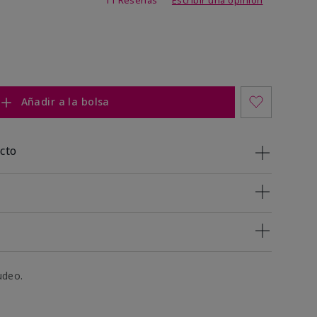
Añadir a la bolsa
cto
udeo.