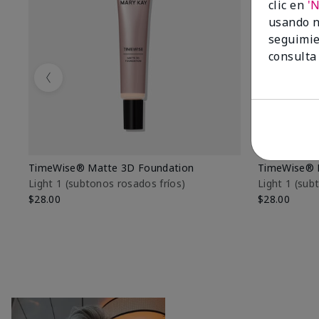
clic en
'
usando n
seguimie
consulta
Previous
TimeWise® Matte 3D Foundation
TimeWise® 
Light 1​ (subtonos rosados fríos)
Light 1​ (su
$28.00
$28.00