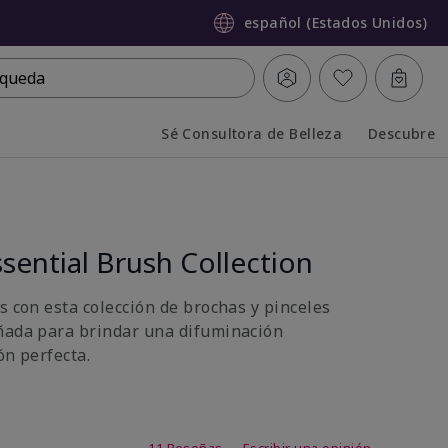
español (Estados Unidos)
queda
Sé Consultora de Belleza
Descubre
Collapsed
Expanded
sential Brush Collection
s con esta colección de brochas y pinceles
ñada para brindar una difuminación
ón perfecta.
 de 5 de 5
11 Reseñas
Escribir una opinión