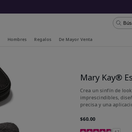
Bús
s
Hombres
Regalos
De Mayor Venta
Collapsed
Expanded
Mary Kay® Es
Crea un sinfín de look
imprescindibles, dise
precisa y una aplicaci
$60.00
Calificación de clientes
4.7