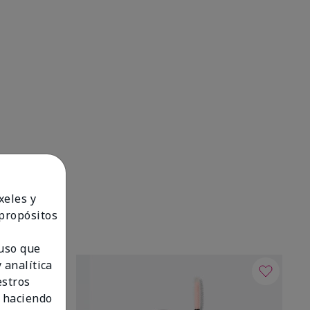
xeles y
 propósitos
 uso que
 analítica
estros
 haciendo