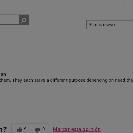
ion
th them. They each serve a different purpose depending on need th
n?
9
0
Marcar esta opinión