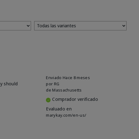
Enviado
Hace 8 meses
ey should
por
RG
de
Massachusetts
Comprador verificado
Evaluado en
marykay.com/en-us/