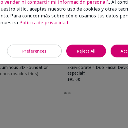
No vender ni compartir mi información personal'.
. Al con
uestro sitio, aceptas nuestro uso de cookies y otras tec
nto. Para conocer más sobre cómo usamos tus datos per
 nuestra
Política de privacidad
.
Preferences
Reject All
Acc
Luminous 3D Foundation
Skinvigorate™ Duo Facial Devic
especial†
btonos rosados fríos)
$95.00