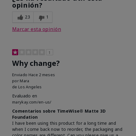
opinión?
23
1
Marcar esta opinión
1
Why change?
Enviado
Hace 2 meses
por
Mara
de
Los Angeles
Evaluado en
marykay.com/en-us/
Comentarios sobre TimeWise® Matte 3D
Foundation
I have been using this product for a long time and
when I come back now to reorder, the packaging and
color names are different. Can you please give us a