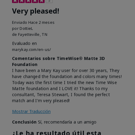
5
Very pleased!
Enviado
Hace 2 meses
por
DottieL
de
Fayetteville, TN
Evaluado en
marykay.com/en-us/
Comentarios sobre TimeWise® Matte 3D
Foundation
I have been a Mary Kay user for over 30 years, They
have changed the foundation and colors many times!
Today was the first time I tried the new Time Wise
Matte foundation and I LOVE it! Thanks to my
consultant, Teresa Stewart, I found the perfect
match and I'm very pleased!
Mostrar Traducción
Conclusión
Sí, recomendaría a un amigo
¿Le ha resultado útil esta