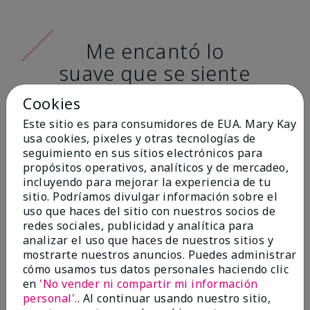
Me encantó lo
suave que se siente
al aplicarla. Tiene
Cookies
un acabado mate
Este sitio es para consumidores de EUA. Mary Kay
muy bonito y no se
usa cookies, pixeles y otras tecnologías de
seguimiento en sus sitios electrónicos para
siente pastosa en la
propósitos operativos, analíticos y de mercadeo,
piel. (tono de piel:
incluyendo para mejorar la experiencia de tu
sitio. Podríamos divulgar información sobre el
claro)
uso que haces del sitio con nuestros socios de
redes sociales, publicidad y analítica para
Ailime A., Tampa, Fla.
analizar el uso que haces de nuestros sitios y
mostrarte nuestros anuncios. Puedes administrar
cómo usamos tus datos personales haciendo clic
en
'No vender ni compartir mi información
personal'.
. Al continuar usando nuestro sitio,