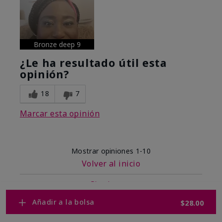
Bronze deep 9
¿Le ha resultado útil esta
opinión?
18
7
Marcar esta opinión
Mostrar opiniones
1-10
Volver al inicio
Siguiente
»
Añadir a la bolsa
$28.00