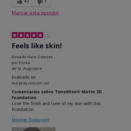
43
1
Marcar esta opinión
5
Feels like skin!
Enviado
Hace 2 meses
por
Ericka
de
St. Augustine
Evaluado en
marykay.com/en-us/
Comentarios sobre TimeWise® Matte 3D
Foundation
Love the finish and tone of my skin with this
foundation
Mostrar Traducción