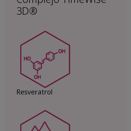
3D®
Resveratrol