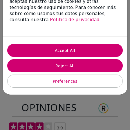
aceptas nuestro uso de cookies y otras
Antes & después
tecnologías de seguimiento. Para conocer más
sobre cómo usamos tus datos personales,
consulta nuestra
Política de privacidad
.
Antes
Después
Antes
Después
Accept All
Reject All
Preferences
OPINIONES
3.9