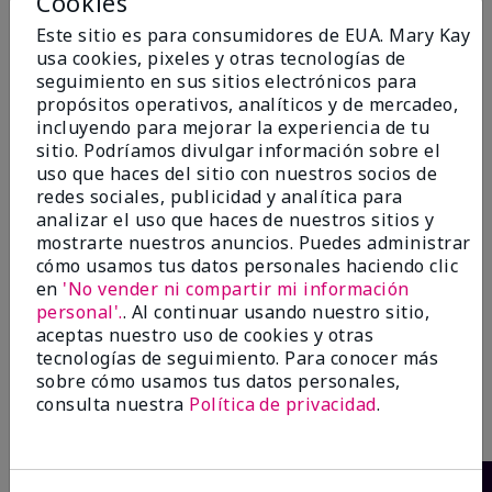
Cookies
Este sitio es para consumidores de EUA. Mary Kay
Añadir a la bolsa
Añadir a la bolsa
usa cookies, pixeles y otras tecnologías de
seguimiento en sus sitios electrónicos para
propósitos operativos, analíticos y de mercadeo,
incluyendo para mejorar la experiencia de tu
sitio. Podríamos divulgar información sobre el
uso que haces del sitio con nuestros socios de
redes sociales, publicidad y analítica para
analizar el uso que haces de nuestros sitios y
mostrarte nuestros anuncios. Puedes administrar
cómo usamos tus datos personales haciendo clic
en
'No vender ni compartir mi información
personal'.
. Al continuar usando nuestro sitio,
Belara® Eau de Parfum
Thinking of You® Eau de
aceptas nuestro uso de cookies y otras
Parfum
$46.00
tecnologías de seguimiento. Para conocer más
$40.00
sobre cómo usamos tus datos personales,
consulta nuestra
Política de privacidad
.
Añadir a la bolsa
Añadir a la bolsa