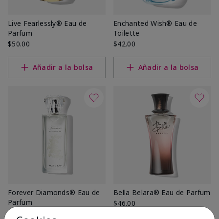
Live Fearlessly® Eau de
Enchanted Wish® Eau de
Parfum
Toilette
$50.00
$42.00
Añadir a la bolsa
Añadir a la bolsa
Forever Diamonds® Eau de
Bella Belara® Eau de Parfum
Parfum
$46.00
$48.00