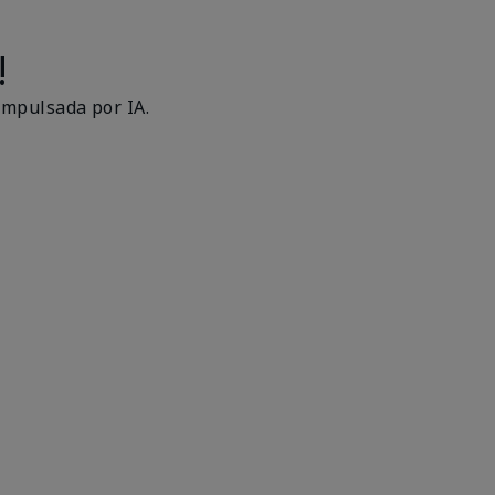
!
impulsada por IA.