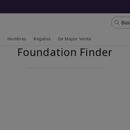
Bús
s
Hombres
Regalos
De Mayor Venta
Foundation Finder
Collapsed
Expanded