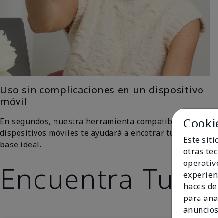
Uso sin complicaciones en un dispositivo
móvil
Cooki
En segundos, nuestra herramienta compatible con
dispositivos móviles te ayudará a encotrar tu tono de
Este sit
base ideal.
otras te
operativ
Encuentra Tu To
experien
haces del
para ana
anuncios