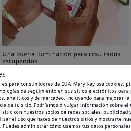
Una buena iluminación para resultados
estupendos
es
Nuestra tecnología con IA elimina todo el trabajo con
el ingenio del aprendizaje automático, solo ve a una
io es para consumidores de EUA. Mary Kay usa cookies, pi
ventana para una iluminación uniforme y natural y
cnologías de seguimiento en sus sitios electrónicos para
obtén los mejores resultados.
os, analíticos y de mercadeo, incluyendo para mejorar la
no Ideal
cia de tu sitio. Podríamos divulgar información sobre el
 sitio con nuestros socios de redes sociales, publicidad y
lizar el uso que haces de nuestros sitios y mostrarte nu
. Puedes administrar cómo usamos tus datos personales