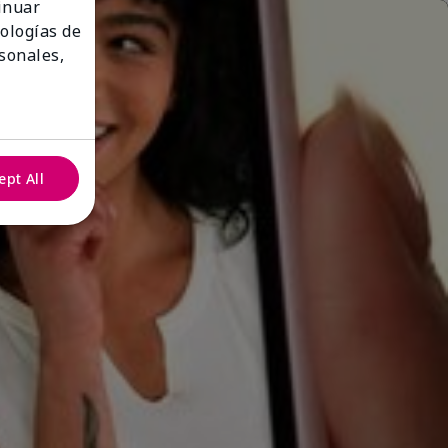
tinuar
nologías de
sonales,
ept All