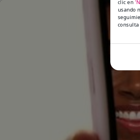
clic en
'
usando n
seguimie
consulta