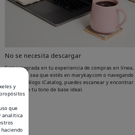
No se necesita descargar
Está integrada en tu experiencia de compras en línea,
así que ya sea que estés en marykay.com o navegando
por el catálogo iCatalog, puedes escanear y encontrar
xeles y
fácilmente tu tono de base ideal.
 propósitos
 uso que
 analítica
estros
 haciendo