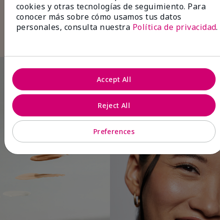
cejas
con color para lograr unas cejas
cookies y otras tecnologías de seguimiento. Para
espectaculares.
conocer más sobre cómo usamos tus datos
Termina con
brillo labial
en un tono natural
personales, consulta nuestra
Política de privacidad
.
para un look refinado y sin esfuerzo.
Accept All
Reject All
Preferences