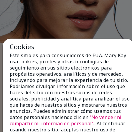
Cookies
Cinco pasos para terminar el
Este sitio es para consumidores de EUA. Mary Kay
look
usa cookies, pixeles y otras tecnologías de
seguimiento en sus sitios electrónicos para
Usa
delineador de ojos
negro o café para
propósitos operativos, analíticos y de mercadeo,
definir la línea de las pestañas para un look
incluyendo para mejorar la experiencia de tu sitio.
sutil de día.
Podríamos divulgar información sobre el uso que
Aplica
capas de sombras
en tonos neutros
haces del sitio con nuestros socios de redes
para lograr un acabado suave y natural.
sociales, publicidad y analítica para analizar el uso
Combínalo con
rímel
para dar volumen o
que haces de nuestros sitios y mostrarte nuestros
alargar tus pestañas para que luzcan más
anuncios. Puedes administrar cómo usamos tus
largas y tupidas.
datos personales haciendo clic en
'No vender ni
Rellena las zonas menos pobladas con
compartir mi información personal'.
. Al continuar
delineador de cejas
y fija con un
gel para
usando nuestro sitio, aceptas nuestro uso de