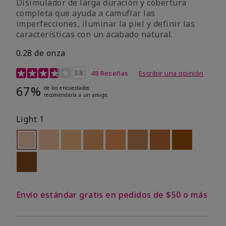
Disimulador de larga duración y cobertura
completa que ayuda a camuflar las
imperfecciones, iluminar la piel y definir las
características con un acabado natural.
0.28 de onza
Calificación de clientes de 5 de 5
3.8
48 Reseñas
Escribir una opinión
67%
de los encuestados
recomendaría a un amigo.
Light 1
seleccionado
Out of stock
Out of stock
Out of stock
Out of stock
Out of stock
Out of stock
Out of stock
Out of stoc
Out of stock
Envío estándar gratis en pedidos de $50 o más