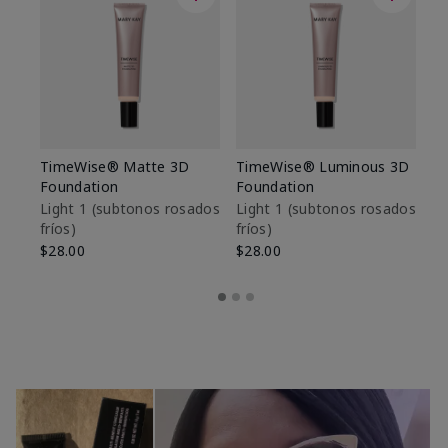
TimeWise® Matte 3D
TimeWise® Luminous 3D
Sk
Foundation
Foundation
De
es
Light 1​ (subtonos rosados
Light 1​ (subtonos rosados
fríos)
fríos)
$9
$28.00
$28.00