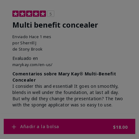
5
Multi benefit concealer
Enviado
Hace 1 mes
por
Sherrill J
de
Stony Brook
Evaluado en
marykay.com/en-us/
Comentarios sobre Mary Kay® Multi-Benefit
Concealer
I consider this and essential! It goes on smoothly,
blends in well under the foundation, at last all day.
But why did they change the presentation? The two
with the sponge applicator was so easy to use.
Mostrar Traducción
Añadir a la bolsa
Conclusión
Sí, recomendaría a un amigo
$18.00
¿Le ha resultado útil esta