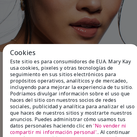
Cookies
Este sitio es para consumidores de EUA. Mary Kay
Cinco pasos para terminar el
usa cookies, pixeles y otras tecnologías de
look
seguimiento en sus sitios electrónicos para
propósitos operativos, analíticos y de mercadeo,
Usa
delineador de ojos
negro o café para
incluyendo para mejorar la experiencia de tu sitio.
definir la línea de las pestañas para un look
Podríamos divulgar información sobre el uso que
sutil de día.
haces del sitio con nuestros socios de redes
Aplica
capas de sombras
en tonos neutros
sociales, publicidad y analítica para analizar el uso
para lograr un acabado suave y natural.
que haces de nuestros sitios y mostrarte nuestros
Combínalo con
rímel
para dar volumen o
anuncios. Puedes administrar cómo usamos tus
alargar tus pestañas para que luzcan más
datos personales haciendo clic en
'No vender ni
largas y tupidas.
compartir mi información personal'.
. Al continuar
Rellena las zonas menos pobladas con