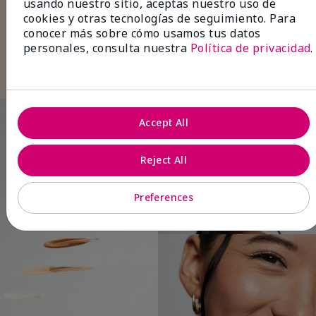
usando nuestro sitio, aceptas nuestro uso de
delineador de cejas
y fija con un
gel para
cookies y otras tecnologías de seguimiento. Para
cejas
con color para lograr unas cejas
conocer más sobre cómo usamos tus datos
espectaculares.
personales, consulta nuestra
Política de privacidad
.
Termina con
brillo labial
en un tono natural
para un look refinado y sin esfuerzo.
Accept All
Reject All
Preferences