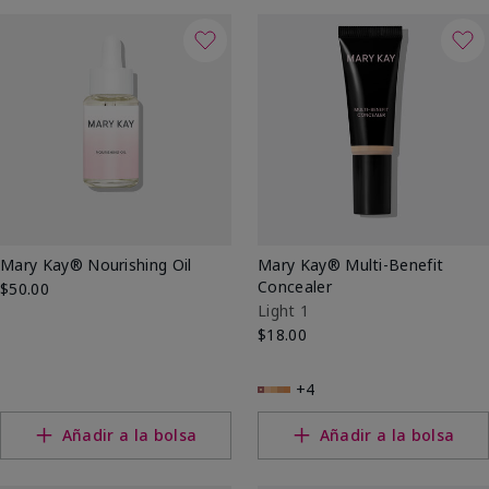
sociales.
apariencia más luminosa y uniforme.
Mary Kay® Nourishing Oil
Mary Kay® Multi-Benefit
Concealer
$50.00
Light 1
$18.00
+4
Añadir a la bolsa
Añadir a la bolsa