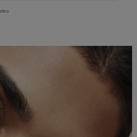
udeo.