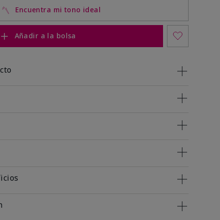
Encuentra mi tono ideal
Añadir a la bolsa
cto
icios
n