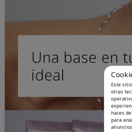
Una base en t
ideal
Cooki
Este sit
otras te
operativ
experien
haces del
para ana
anuncios