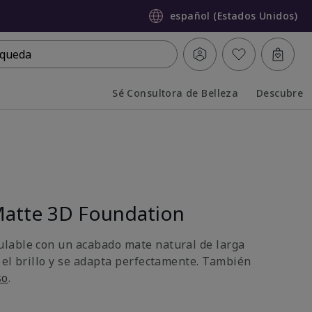
español (Estados Unidos)
queda
Sé Consultora de Belleza
Descubre
Collapsed
Expanded
atte 3D Foundation
lable con un acabado mate natural de larga
 el brillo y se adapta perfectamente. También
so
.