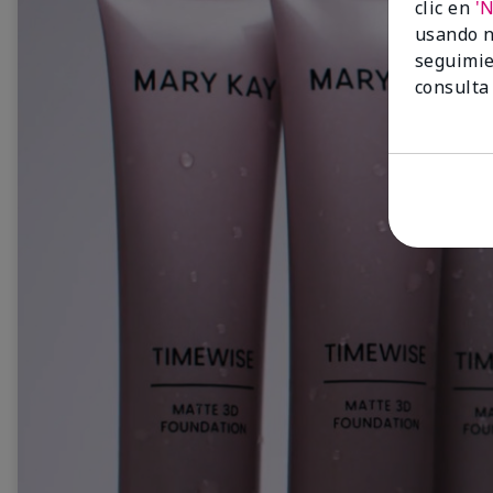
clic en
'
usando n
seguimie
consulta