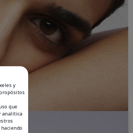
xeles y
 propósitos
 uso que
 analítica
estros
 haciendo