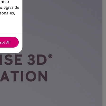
tinuar
nologías de
sonales,
ept All