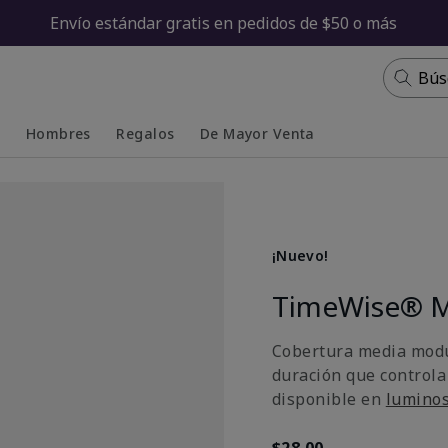
Envío estándar gratis en pedidos de $50 o más
Bús
s
Hombres
Regalos
De Mayor Venta
Collapsed
Expanded
¡Nuevo!
TimeWise® M
Cobertura media modu
duración que controla
disponible en
lumino
$28.00