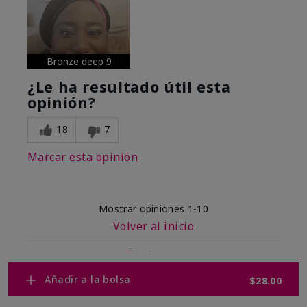
Bronze deep 9
¿Le ha resultado útil esta
opinión?
18
7
Marcar esta opinión
Mostrar opiniones
1-10
Volver al inicio
Siguiente
»
Añadir a la bolsa
$28.00