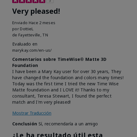
5
Very pleased!
Enviado
Hace 2 meses
por
DottieL
de
Fayetteville, TN
Evaluado en
marykay.com/en-us/
Comentarios sobre TimeWise® Matte 3D
Foundation
I have been a Mary Kay user for over 30 years, They
have changed the foundation and colors many times!
Today was the first time I tried the new Time Wise
Matte foundation and I LOVE it! Thanks to my
consultant, Teresa Stewart, I found the perfect
match and I'm very pleased!
Mostrar Traducción
Conclusión
Sí, recomendaría a un amigo
¿Le ha resultado útil esta