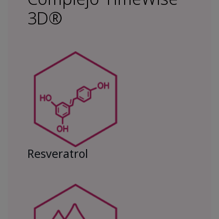
3D®
Resveratrol