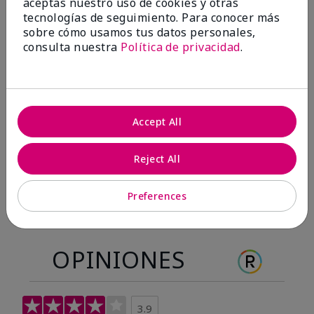
aceptas nuestro uso de cookies y otras
Antes & después
tecnologías de seguimiento. Para conocer más
sobre cómo usamos tus datos personales,
consulta nuestra
Política de privacidad
.
Antes
Después
Antes
Después
Accept All
Reject All
Preferences
OPINIONES
3.9