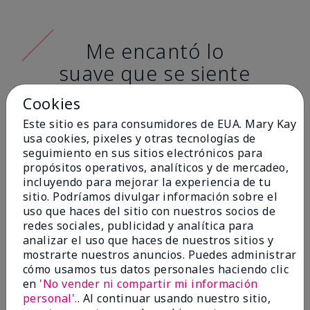
Me encantó lo
suave que se siente
al aplicarla. Tiene
Cookies
un acabado mate
Este sitio es para consumidores de EUA. Mary Kay
muy bonito y no se
usa cookies, pixeles y otras tecnologías de
seguimiento en sus sitios electrónicos para
siente pastosa en la
propósitos operativos, analíticos y de mercadeo,
piel. (tono de piel:
incluyendo para mejorar la experiencia de tu
sitio. Podríamos divulgar información sobre el
claro)
uso que haces del sitio con nuestros socios de
redes sociales, publicidad y analítica para
Ailime A., Tampa, Fla.
analizar el uso que haces de nuestros sitios y
mostrarte nuestros anuncios. Puedes administrar
cómo usamos tus datos personales haciendo clic
en
'No vender ni compartir mi información
personal'.
. Al continuar usando nuestro sitio,