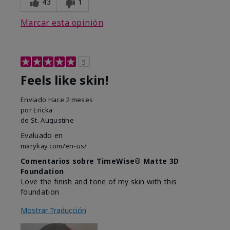
43
1
Marcar esta opinión
5
Feels like skin!
Enviado
Hace 2 meses
por
Ericka
de
St. Augustine
Evaluado en
marykay.com/en-us/
Comentarios sobre TimeWise® Matte 3D
Foundation
Love the finish and tone of my skin with this
foundation
Mostrar Traducción