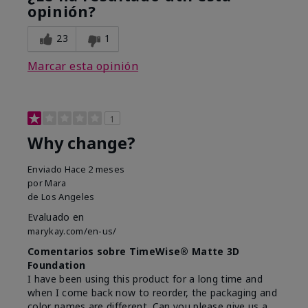
opinión?
23
1
Marcar esta opinión
1
Why change?
Enviado
Hace 2 meses
por
Mara
de
Los Angeles
Evaluado en
marykay.com/en-us/
Comentarios sobre TimeWise® Matte 3D
Foundation
I have been using this product for a long time and
when I come back now to reorder, the packaging and
color names are different. Can you please give us a