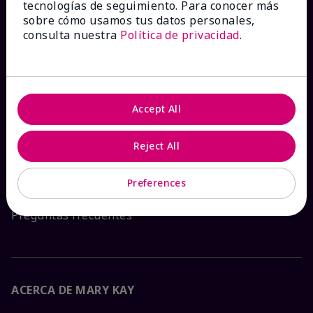
tecnologías de seguimiento. Para conocer más
¿CÓMO PODEMOS AYUDAR?
sobre cómo usamos tus datos personales,
consulta nuestra
Política de privacidad
.
Recibe e-mails
Ver estado del pedido
Accept All
Contáctanos
Reject All
Catálogos interactivos
Preferences
Preguntas frecuentes
ACERCA DE MARY KAY