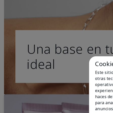
Una base en t
ideal
Cooki
Este sit
otras te
operativ
experien
haces del
para ana
anuncios