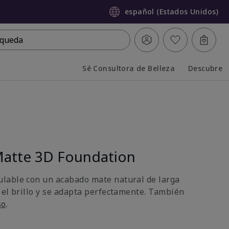
español (Estados Unidos)
queda
Sé Consultora de Belleza
Descubre
Collapsed
Expanded
atte 3D Foundation
lable con un acabado mate natural de larga
 el brillo y se adapta perfectamente. También
so
.