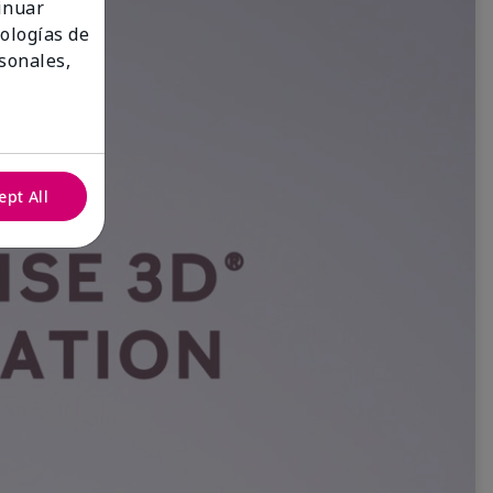
tinuar
nologías de
sonales,
ept All