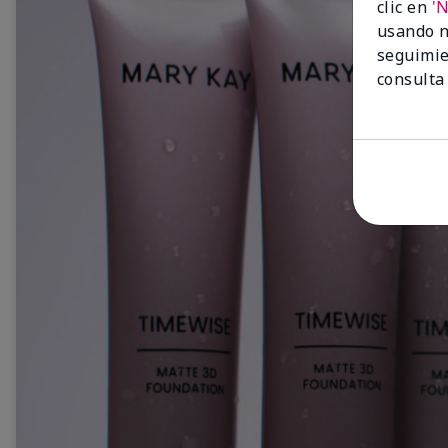
clic en
'
usando n
seguimie
consulta