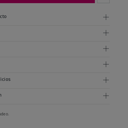
cto
icios
n
udeo.