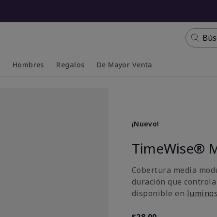
Bús
s
Hombres
Regalos
De Mayor Venta
Collapsed
Expanded
¡Nuevo!
TimeWise® M
Cobertura media modu
duración que controla
disponible en
lumino
$28.00