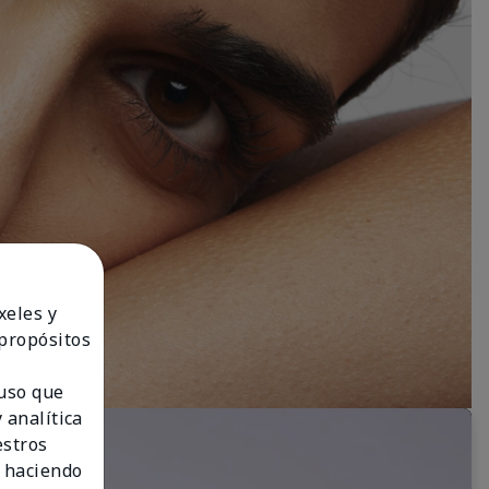
xeles y
 propósitos
 uso que
 analítica
estros
 haciendo