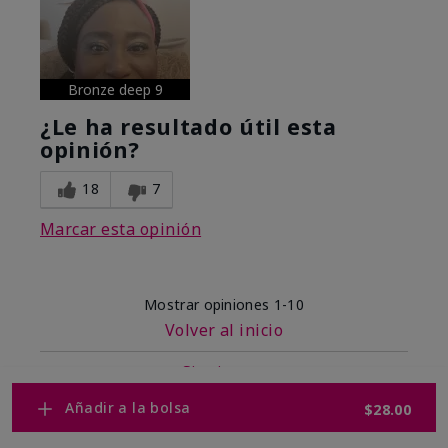
Bronze deep 9
¿Le ha resultado útil esta
opinión?
18
7
Marcar esta opinión
Mostrar opiniones
1-10
Volver al inicio
Siguiente
»
Añadir a la bolsa
$28.00