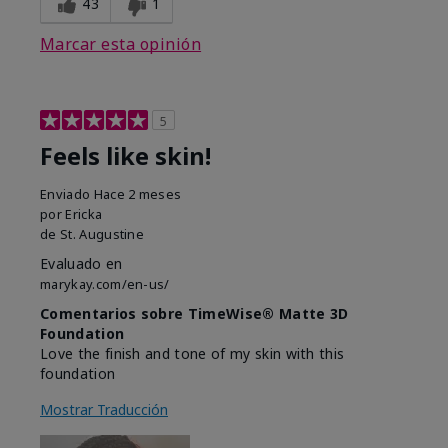
43
1
Marcar esta opinión
5
Feels like skin!
Enviado
Hace 2 meses
por
Ericka
de
St. Augustine
Evaluado en
marykay.com/en-us/
Comentarios sobre TimeWise® Matte 3D
Foundation
Love the finish and tone of my skin with this
foundation
Mostrar Traducción