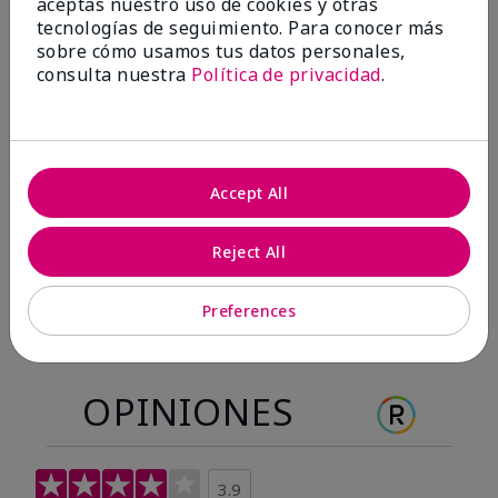
aceptas nuestro uso de cookies y otras
Antes & después
tecnologías de seguimiento. Para conocer más
sobre cómo usamos tus datos personales,
consulta nuestra
Política de privacidad
.
Antes
Después
Antes
Después
Accept All
Reject All
Preferences
OPINIONES
3.9