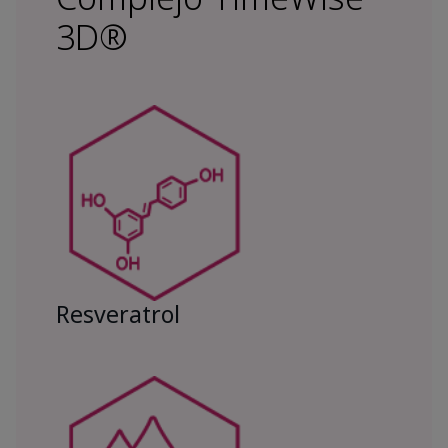
3D®
Resveratrol