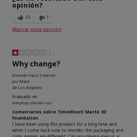
opinión?
23
1
Marcar esta opinión
1
Why change?
Enviado
Hace 2 meses
por
Mara
de
Los Angeles
Evaluado en
marykay.com/en-us/
Comentarios sobre TimeWise® Matte 3D
Foundation
I have been using this product for a long time and
when I come back now to reorder, the packaging and
color names are different. Can you please give us a