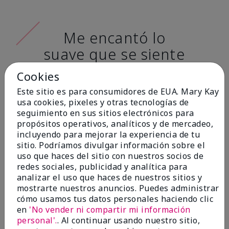
Me encantó lo
suave que se siente
al aplicarla. Tiene
Cookies
un acabado mate
Este sitio es para consumidores de EUA. Mary Kay
muy bonito y no se
usa cookies, pixeles y otras tecnologías de
seguimiento en sus sitios electrónicos para
siente pastosa en la
propósitos operativos, analíticos y de mercadeo,
piel. (tono de piel:
incluyendo para mejorar la experiencia de tu
sitio. Podríamos divulgar información sobre el
claro)
uso que haces del sitio con nuestros socios de
redes sociales, publicidad y analítica para
Ailime A., Tampa, Fla.
analizar el uso que haces de nuestros sitios y
mostrarte nuestros anuncios. Puedes administrar
cómo usamos tus datos personales haciendo clic
en
'No vender ni compartir mi información
personal'.
. Al continuar usando nuestro sitio,