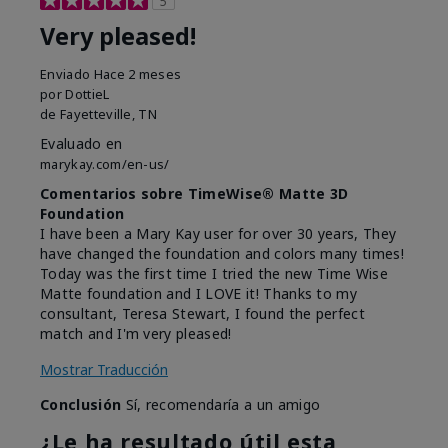
5
Very pleased!
Enviado
Hace 2 meses
por
DottieL
de
Fayetteville, TN
Evaluado en
marykay.com/en-us/
Comentarios sobre TimeWise® Matte 3D
Foundation
I have been a Mary Kay user for over 30 years, They
have changed the foundation and colors many times!
Today was the first time I tried the new Time Wise
Matte foundation and I LOVE it! Thanks to my
consultant, Teresa Stewart, I found the perfect
match and I'm very pleased!
Mostrar Traducción
Conclusión
Sí, recomendaría a un amigo
¿Le ha resultado útil esta