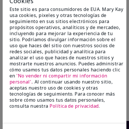
Cookies
Este sitio es para consumidores de EUA. Mary Kay
Añadir a la bolsa
Añadir a la bolsa
usa cookies, pixeles y otras tecnologías de
seguimiento en sus sitios electrónicos para
propósitos operativos, analíticos y de mercadeo,
incluyendo para mejorar la experiencia de tu
sitio. Podríamos divulgar información sobre el
uso que haces del sitio con nuestros socios de
redes sociales, publicidad y analítica para
analizar el uso que haces de nuestros sitios y
mostrarte nuestros anuncios. Puedes administrar
cómo usamos tus datos personales haciendo clic
en
'No vender ni compartir mi información
personal'.
. Al continuar usando nuestro sitio,
Belara® Eau de Parfum
Thinking of You® Eau de
aceptas nuestro uso de cookies y otras
Parfum
$46.00
tecnologías de seguimiento. Para conocer más
$40.00
sobre cómo usamos tus datos personales,
consulta nuestra
Política de privacidad
.
Añadir a la bolsa
Añadir a la bolsa