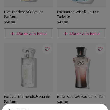
Live Fearlessly® Eau de
Enchanted Wish® Eau de
Parfum
Toilette
$50.00
$42.00
Añadir a la bolsa
Añadir a la bolsa
Forever Diamonds® Eau de
Bella Belara® Eau de Parfum
Parfum
$46.00
$48.00