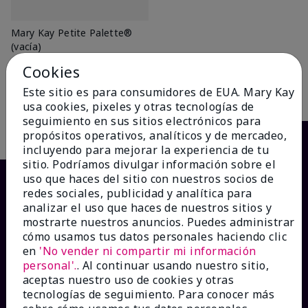
Mary Kay Petite Palette®
(vacía)
$12.00
Cookies
Este sitio es para consumidores de EUA. Mary Kay
Añadir a la bolsa
usa cookies, pixeles y otras tecnologías de
seguimiento en sus sitios electrónicos para
propósitos operativos, analíticos y de mercadeo,
incluyendo para mejorar la experiencia de tu
sitio. Podríamos divulgar información sobre el
uso que haces del sitio con nuestros socios de
redes sociales, publicidad y analítica para
analizar el uso que haces de nuestros sitios y
mostrarte nuestros anuncios. Puedes administrar
cómo usamos tus datos personales haciendo clic
en
'No vender ni compartir mi información
personal'.
. Al continuar usando nuestro sitio,
aceptas nuestro uso de cookies y otras
¿CÓMO PODEMOS AYUDAR?
tecnologías de seguimiento. Para conocer más