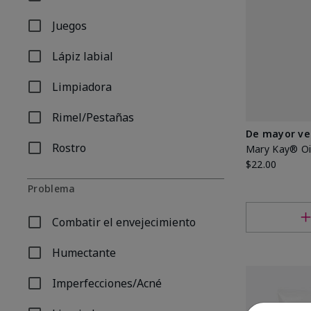
Refinar por Tipo de producto: Humectante con tinte
Juegos
Refinar por Tipo de producto: Juegos
Lápiz labial
Refinar por Tipo de producto: Lápiz labial
Limpiadora
Refinar por Tipo de producto: Limpiadora
Rimel/Pestañas
Refinar por Tipo de producto: Rimel/Pestañas
De mayor ve
Rostro
Mary Kay® Oi
Refinar por Tipo de producto: Rostro
$22.00
Problema
Combatir el envejecimiento
Refinar por Problema: Combatir el envejecimiento
Humectante
Refinar por Problema: Humectante
Imperfecciones/Acné
Refinar por Problema: Imperfecciones/Acné