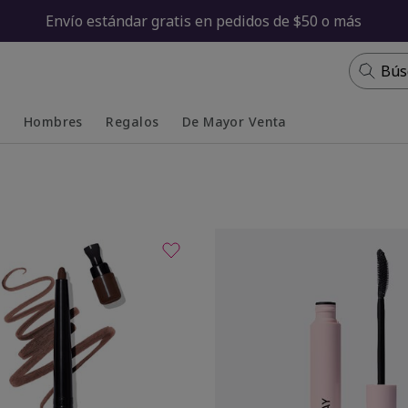
Envío estándar gratis en pedidos de $50 o más
Bús
s
Hombres
Regalos
De Mayor Venta
Collapsed
Expanded