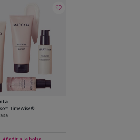
nta
roso™ TimeWise®
rasa
Añadir a la bolsa