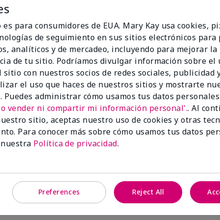
es
io es para consumidores de EUA. Mary Kay usa cookies, pi
cnologías de seguimiento en sus sitios electrónicos para
os, analíticos y de mercadeo, incluyendo para mejorar la
cia de tu sitio. Podríamos divulgar información sobre el
 sitio con nuestros socios de redes sociales, publicidad y
lizar el uso que haces de nuestros sitios y mostrarte nu
. Puedes administrar cómo usamos tus datos personales
No vender ni compartir mi información personal'.
. Al con
uestro sitio, aceptas nuestro uso de cookies y otras tec
nta
Mary Kay® CC Cream Sunscre
nto. Para conocer más sobre cómo usamos tus datos per
Spectrum SPF 15*
 Acne System Set
 nuestra
Política de privacidad
.
Very Light
$22.00
Añadir a la bolsa
Añadir a la bo
Preferences
Reject All
Acc