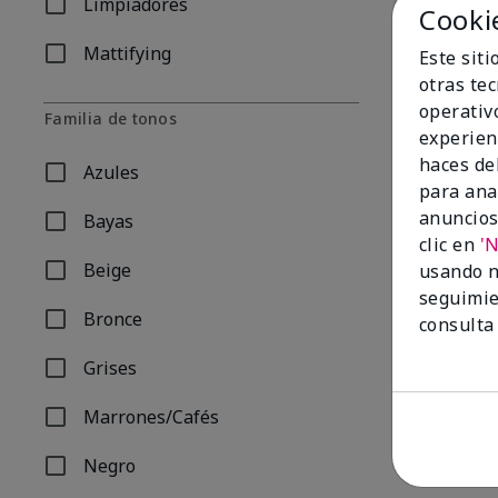
Limpiadores
Cooki
Refinar por Problema: Limpiadores
Mattifying
Este sit
Refinar por Problema: Mattifying
otras te
operativ
Familia de tonos
experien
haces del
Azules
Refinar por Familia de tonos: Azules
para ana
anuncios
Bayas
Refinar por Familia de tonos: Bayas
clic en
'
Beige
usando n
Refinar por Familia de tonos: Beige
De mayor ve
seguimie
Clear Proof®
Bronce
consulta
Refinar por Familia de tonos: Bronce
$60.00
Grises
Refinar por Familia de tonos: Grises
Marrones/Cafés
Refinar por Familia de tonos: Marrones/Cafés
Negro
Refinar por Familia de tonos: Negro