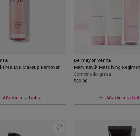
nta
De mayor venta
l-Free Eye Makeup Remover
Mary Kay® Mattifying Regime
Combinada/grasa
$80.00
Añadir a la bolsa
Añadir a la bo