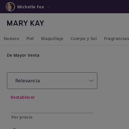
Michelle Fox
Nuevos
Piel
Maquillaje
Cuerpo y Sol
Fragrancia
Collapsed
Expanded
Collapsed
Expanded
Collapsed
Expanded
Collapsed
Expanded
De Mayor Venta
Relevancia
Restablecer
Por precio