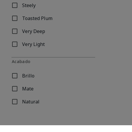
Steely
Refinar por Por nombre de tono: Steely
Toasted Plum
Refinar por Por nombre de tono: Toasted Plum
Very Deep
Refinar por Por nombre de tono: Very Deep
Very Light
Refinar por Por nombre de tono: Very Light
Acabado
Brillo
Refinar por Acabado: Brillo
Mate
Refinar por Acabado: Mate
Natural
Refinar por Acabado: Natural