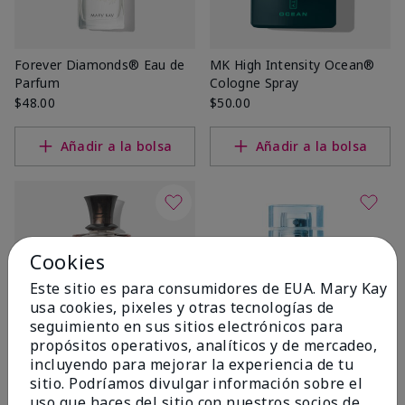
Forever Diamonds® Eau de
MK High Intensity Ocean®
Parfum
Cologne Spray
$48.00
$50.00
Añadir a la bolsa
Añadir a la bolsa
Cookies
Este sitio es para consumidores de EUA. Mary Kay
usa cookies, pixeles y otras tecnologías de
seguimiento en sus sitios electrónicos para
propósitos operativos, analíticos y de mercadeo,
incluyendo para mejorar la experiencia de tu
Bella Belara® Eau de Parfum
Thinking of You® Eau de
sitio. Podríamos divulgar información sobre el
Parfum
$46.00
uso que haces del sitio con nuestros socios de