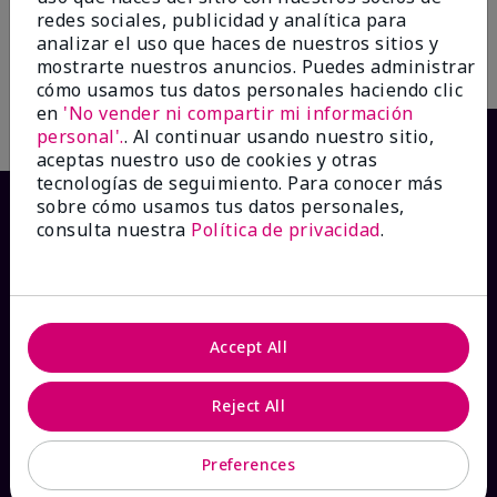
$40.00
redes sociales, publicidad y analítica para
analizar el uso que haces de nuestros sitios y
mostrarte nuestros anuncios. Puedes administrar
Añadir a la bolsa
Añadir a la bolsa
cómo usamos tus datos personales haciendo clic
en
'No vender ni compartir mi información
personal'.
. Al continuar usando nuestro sitio,
aceptas nuestro uso de cookies y otras
tecnologías de seguimiento. Para conocer más
sobre cómo usamos tus datos personales,
consulta nuestra
Política de privacidad
.
Accept All
¿CÓMO PODEMOS AYUDAR?
Reject All
Recibe e-mails
Preferences