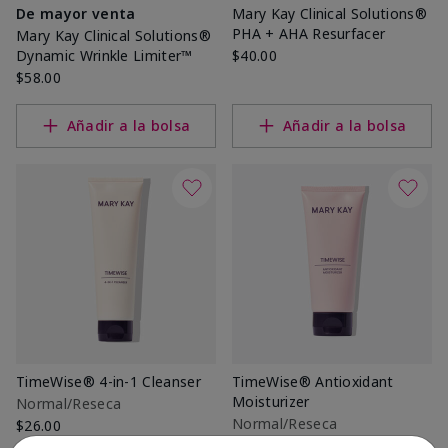
De mayor venta
Mary Kay Clinical Solutions®
PHA + AHA Resurfacer
Mary Kay Clinical Solutions®
Dynamic Wrinkle Limiter™
$40.00
$58.00
Añadir a la bolsa
Añadir a la bolsa
TimeWise® 4-in-1 Cleanser
TimeWise® Antioxidant
Moisturizer
Normal/Reseca
Normal/Reseca
$26.00
$34.00