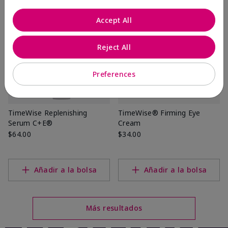
Accept All
Reject All
Preferences
TimeWise Replenishing
TimeWise® Firming Eye
Serum C+E®
Cream
$64.00
$34.00
Añadir a la bolsa
Añadir a la bolsa
Más resultados