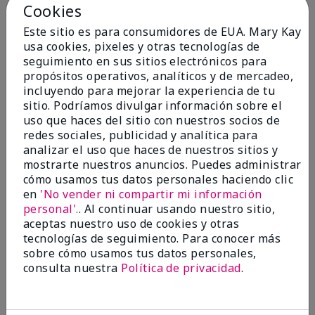
Cookies
Este sitio es para consumidores de EUA. Mary Kay
Añadir a la bolsa
Añadir a la bolsa
usa cookies, pixeles y otras tecnologías de
seguimiento en sus sitios electrónicos para
propósitos operativos, analíticos y de mercadeo,
incluyendo para mejorar la experiencia de tu
sitio. Podríamos divulgar información sobre el
uso que haces del sitio con nuestros socios de
redes sociales, publicidad y analítica para
analizar el uso que haces de nuestros sitios y
mostrarte nuestros anuncios. Puedes administrar
cómo usamos tus datos personales haciendo clic
en
'No vender ni compartir mi información
personal'.
. Al continuar usando nuestro sitio,
TimeWise® Antioxidant
TimeWise® Eye Cream
aceptas nuestro uso de cookies y otras
Moisturizer
$38.00
tecnologías de seguimiento. Para conocer más
Combinada/Grasa
sobre cómo usamos tus datos personales,
$34.00
consulta nuestra
Política de privacidad
.
Añadir a la bolsa
Añadir a la bolsa