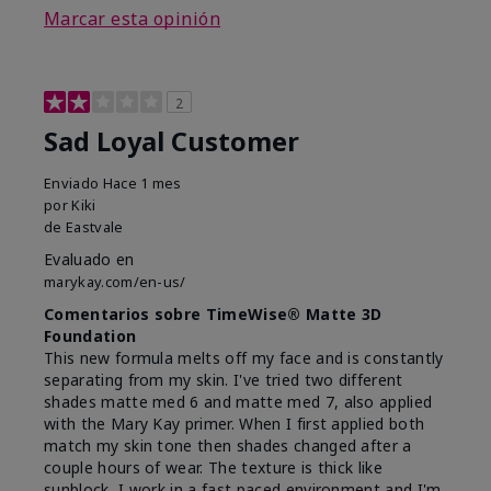
Marcar esta opinión
2
Sad Loyal Customer
Enviado
Hace 1 mes
por
Kiki
de
Eastvale
Evaluado en
marykay.com/en-us/
Comentarios sobre TimeWise® Matte 3D
Foundation
This new formula melts off my face and is constantly
separating from my skin. I've tried two different
shades matte med 6 and matte med 7, also applied
with the Mary Kay primer. When I first applied both
match my skin tone then shades changed after a
couple hours of wear. The texture is thick like
sunblock, I work in a fast paced environment and I'm