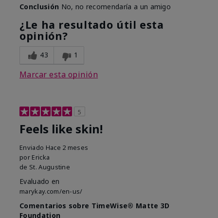
Conclusión
No, no recomendaría a un amigo
¿Le ha resultado útil esta
opinión?
43
1
Marcar esta opinión
5
Feels like skin!
Enviado
Hace 2 meses
por
Ericka
de
St. Augustine
Evaluado en
marykay.com/en-us/
Comentarios sobre TimeWise® Matte 3D
Foundation