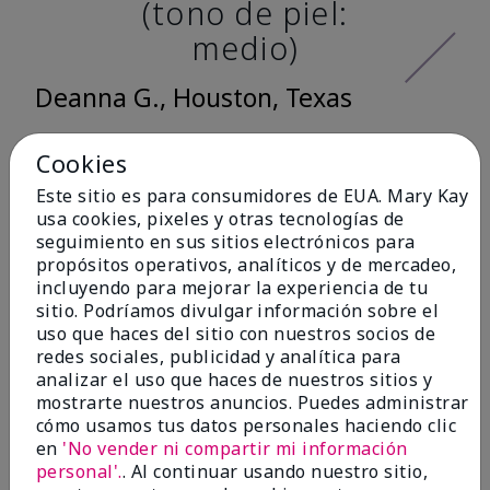
(tono de piel:
medio)
Deanna G., Houston, Texas
Cookies
Me encantó lo
Este sitio es para consumidores de EUA. Mary Kay
usa cookies, pixeles y otras tecnologías de
suave que se siente
seguimiento en sus sitios electrónicos para
al aplicarla. Tiene
propósitos operativos, analíticos y de mercadeo,
incluyendo para mejorar la experiencia de tu
un acabado mate
sitio. Podríamos divulgar información sobre el
muy bonito y no se
uso que haces del sitio con nuestros socios de
redes sociales, publicidad y analítica para
siente pastosa en la
analizar el uso que haces de nuestros sitios y
piel. (tono de piel:
mostrarte nuestros anuncios. Puedes administrar
cómo usamos tus datos personales haciendo clic
claro)
en
'No vender ni compartir mi información
personal'.
. Al continuar usando nuestro sitio,