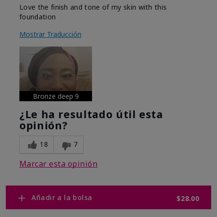
Love the finish and tone of my skin with this
foundation
Mostrar Traducción
Bronze deep 9
¿Le ha resultado útil esta
opinión?
18
7
Marcar esta opinión
Añadir a la bolsa
$28.00
Mostrar opiniones
1-10
Volver al inicio