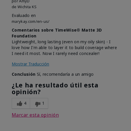
por
AmyD
de
Wichita KS
Evaluado en
marykay.com/en-us/
Comentarios sobre TimeWise® Matte 3D
Foundation
Lightweight, long lasting (even on my oily skin) - I
love how I'm able to layer it to build coverage where
I need it most. Now I rarely need concealer!
Mostrar Traducción
Conclusión
Sí, recomendaría a un amigo
¿Le ha resultado útil esta
opinión?
4
1
Marcar esta opinión