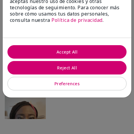
Ailime A., Tampa, Fla.
aceptas nuestro uso de cookies y otras
tecnologías de seguimiento. Para conocer más
sobre cómo usamos tus datos personales,
consulta nuestra
Política de privacidad
.
Antes & después
Accept All
Antes
Después
Antes
Después
Reject All
Preferences