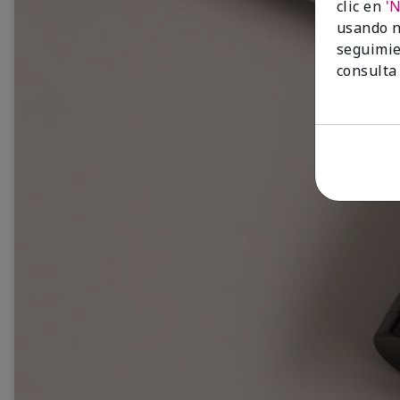
clic en
'
usando n
seguimie
consulta