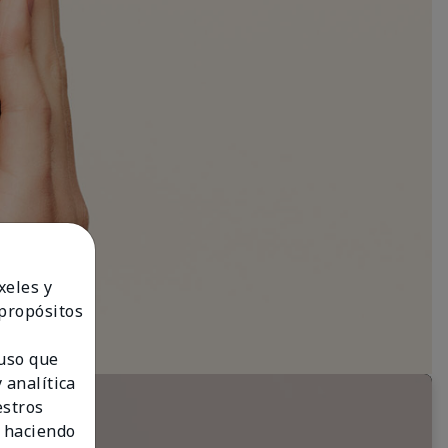
xeles y
 propósitos
 uso que
 analítica
estros
 haciendo