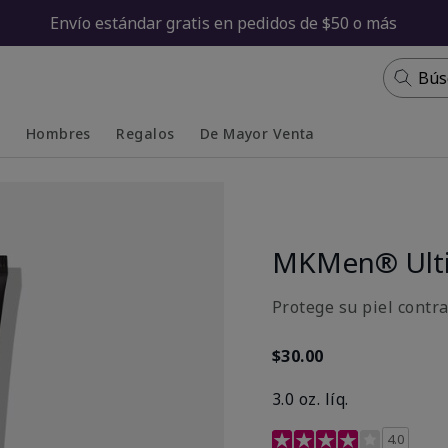
Envío estándar gratis en pedidos de $50 o más
Bús
s
Hombres
Regalos
De Mayor Venta
Collapsed
Expanded
MKMen® Ulti
Protege su piel contr
$30.00
3.0 oz. líq.
Calificación de clientes 
4.0