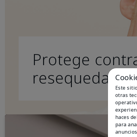
Protege contra
resequedad.
Cooki
Este sit
otras te
operativ
experien
haces del
para ana
anuncios