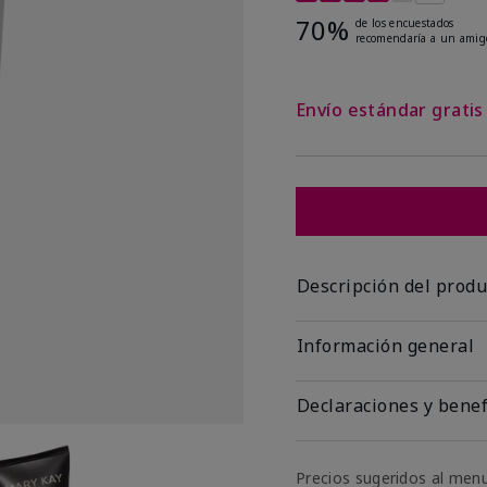
70%
de los encuestados
recomendaría a un amig
Envío estándar grati
Descripción del produ
Información general
Declaraciones y benef
Precios sugeridos al men