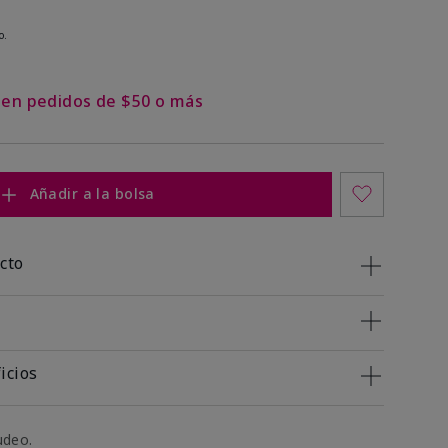
o.
s en pedidos de $50 o más
Añadir a la bolsa
cto
icios
udeo.