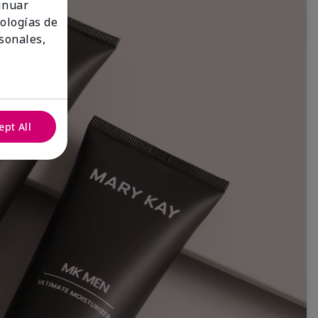
tinuar
nologías de
sonales,
ept All